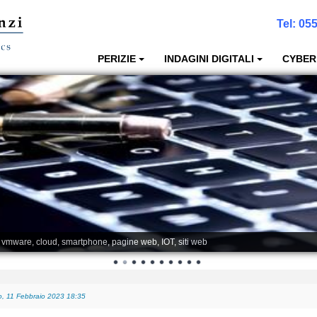
Tel:
055
PERIZIE
INDAGINI DIGITALI
CYBER
, vmware, cloud, smartphone, pagine web, IOT, siti web
posso recuperare i dati anche a fini giudiziari?
-
Giovedì, 05 Gennaio 2023 01:08