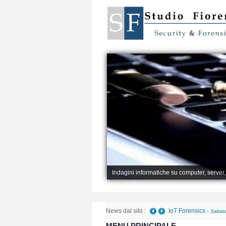
Indagini informatiche su computer, server
News dal sito :
Telefono danneggiato 
MENU PRINCIPALE