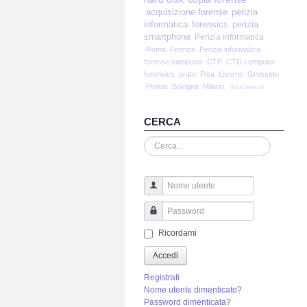
acquisizione forense
perizia
informatica
forensics
perizia
smartphone
Perizia informatica
Roma
Firenze
Perizia informatica
forense computer
CTP
CTU computer
forensics
prato
Pisa
Livorno
Grosseto
Pistoia
Bologna
Milano.
data breach
CERCA
Cerca...
Nome utente
Password
Ricordami
Accedi
Registrati
Nome utente dimenticato?
Password dimenticata?