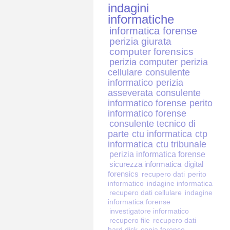
indagini
informatiche
informatica forense
perizia giurata
computer forensics
perizia computer
perizia
cellulare
consulente
informatico
perizia
asseverata
consulente
informatico forense
perito
informatico forense
consulente tecnico di
parte
ctu informatica
ctp
informatica
ctu tribunale
perizia informatica forense
sicurezza informatica
digital
forensics
recupero dati
perito
informatico
indagine informatica
recupero dati cellulare
indagine
informatica forense
investigatore informatico
recupero file
recupero dati
hard disk
copia forense