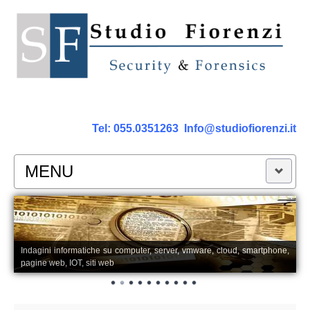
Tel:
055.0351263
Info@studiofiorenzi.it
MENU
PERIZIE
Perizia Computer
Indagini informatiche su computer, server, vmware, cloud, smartphone,
pagine web, IOT, siti web
Perizia Smartphone Tablet,Cell.
Perizia Rete dati