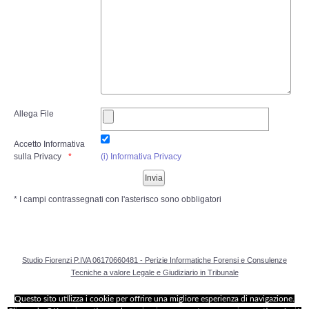
Risk Management
Incident Handling & Response
Log Management & SIEM
Vulnerability Assesment & Pen Test
Allega File
Accetto Informativa
BC & DR
sulla Privacy
(i) Informativa Privacy
Data Breach
* I campi contrassegnati con l'asterisco sono obbligatori
A & C
Privacy & GDPR
Studio Fiorenzi P.IVA 06170660481 - Perizie Informatiche Forensi e Consulenze
Tecniche a valore Legale e Giudiziario in Tribunale
Resp. Amministrativa dlsg 231
Questo sito utilizza i cookie per offrire una migliore esperienza di navigazione.