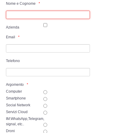
Perizia Data Breach
Nome e Cognome
INDAGINI DIGITALI
Azienda
Digital Intelligence OSINT
Email
Indagini su computer
Indagini Smartphone,Tablet
Telefono
Copia/Acquisizione Forense
Argomento
Bonifiche Digitali
Computer
Smartphone
Social Network
Forensics Readiness
Servizi Cloud
IM:WhatsApp,Telegram,
Incident Response
signal, etc..
Droni