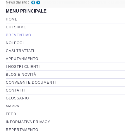
News dal sito :
Telefono danneggiato posso recuperare i dati anche
MENU PRINCIPALE
a fini giudiziari?
-
Giovedì, 05 Gennaio 2023 01:08
Perizia Basi di Dati
HOME
CHI SIAMO
Perizia Immagini e Video
PREVENTIVO
NOLEGGI
Perzia su Software/Programmi
CASI TRATTATI
Perizia Fonica e Trascrizioni
APPUTANMENTO
I NOSTRI CLIENTI
Perizia su Social Network
BLOG E NOVITÀ
CONVEGNI E DOCUMENTI
Perizia Web Reputation
CONTATTI
GLOSSARIO
Perizia Host e Mainframe
MAPPA
FEED
Perizia Contratti ICT
INFORMATIVA PRIVACY
REPERTAMENTO