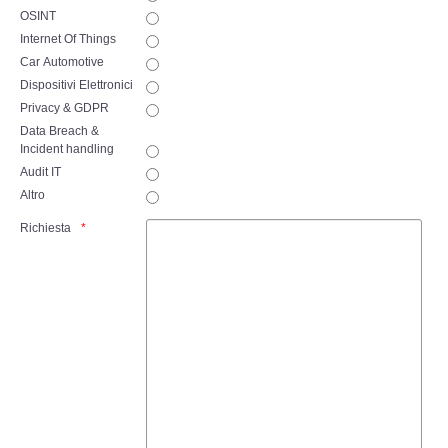
Copia/Acquisizione Forense Web
OSINT
Internet Of Things
Indagini persone scomparse
Car Automotive
Dispositivi Elettronici
Remote Digital Forensics
Privacy & GDPR
Data Breach &
Incident handling
Acquisizione Forense remota
Audit IT
Altro
Sblocco PIN Smartphone
Richiesta
Recupero dati
Prevenzione Frode
CYBER SECURITY
Security Management