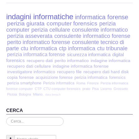
Perizia Disp. Elettronici
indagini informatiche
Perizia Stalking
informatica forense
perizia giurata
computer forensics
perizia
computer
perizia cellulare
consulente informatico
Perizia Cyber Bullismo
perizia asseverata
consulente informatico forense
perito informatico forense
consulente tecnico di
Incarichi CTU e CTP
parte
ctu informatica
ctp informatica
ctu tribunale
perizia informatica forense
sicurezza informatica
digital
forensics
recupero dati
perito informatico
indagine informatica
Perizia Centralini PBX e VOIP
recupero dati cellulare
indagine informatica forense
investigatore informatico
recupero file
recupero dati hard disk
copia forense
Perizia Estimo
acquisizione forense
perizia informatica
forensics
perizia smartphone
Perizia informatica
Roma
Firenze
Perizia informatica
forense computer
CTP
CTU computer forensics
prato
Pisa
Livorno
Grosseto
Perizia Documento informatico
Pistoia
Bologna
Milano.
data breach
Perizia Cloud
CERCA
Cerca...
Perizia E-mail