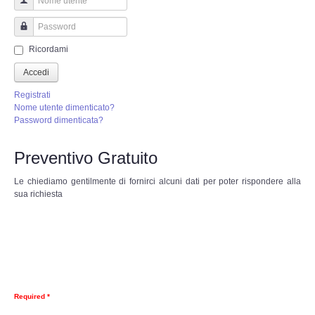
Perizia Truffa Banca e Online
Nome utente
Perizia Dash Cam
Password
Ricordami
Perizia software spia
Accedi
Registrati
Perizia Controllo lavoratori
Nome utente dimenticato?
Password dimenticata?
Perizia Chat WhatsApp,Telegram
Preventivo Gratuito
Perizia DVR
Le chiediamo gentilmente di fornirci alcuni dati per poter rispondere alla
sua richiesta
Perizia IoT e IIoT
Perizia Ransomware Malware
Perizia Incidente Stradale
Required *