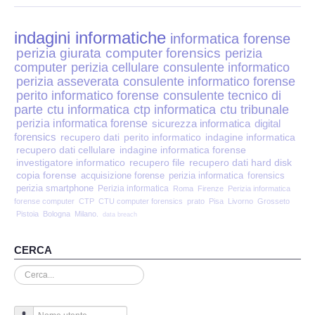
Perizia Disp. Elettronici
indagini informatiche
Perizia Stalking
informatica forense
perizia giurata
computer forensics
perizia
computer
perizia cellulare
consulente informatico
Perizia Cyber Bullismo
perizia asseverata
consulente informatico forense
perito informatico forense
consulente tecnico di
Incarichi CTU e CTP
parte
ctu informatica
ctp informatica
ctu tribunale
perizia informatica forense
sicurezza informatica
digital
forensics
recupero dati
perito informatico
indagine informatica
Perizia Centralini PBX e VOIP
recupero dati cellulare
indagine informatica forense
investigatore informatico
recupero file
recupero dati hard disk
copia forense
Perizia Estimo
acquisizione forense
perizia informatica
forensics
perizia smartphone
Perizia informatica
Roma
Firenze
Perizia informatica
forense computer
CTP
CTU computer forensics
prato
Pisa
Livorno
Grosseto
Perizia Documento informatico
Pistoia
Bologna
Milano.
data breach
Perizia Cloud
CERCA
Cerca...
Perizia E-mail