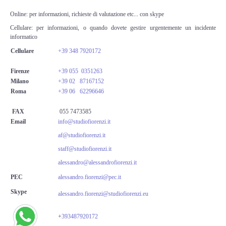
Perizia Data Breach
Online: per informazioni, richieste di valutazione etc... con skype
INDAGINI DIGITALI
Cellulare: per informazioni, o quando dovete gestire urgentemente un incidente
informatico
Cellulare
+39 348 7920172
Digital Intelligence OSINT
Firenze
+39
055 0351263
Indagini su computer
Milano
+39 02 87167152
Roma
+39 06 62296646
Indagini Smartphone,Tablet
FAX
055 7473585
Email
info@studiofiorenzi.it
Copia/Acquisizione Forense
af@studiofiorenzi.it
staff@studiofiorenzi.it
Bonifiche Digitali
alessandro@alessandrofiorenzi.it
PEC
alessandro.fiorenzi@pec.it
Forensics Readiness
Skype
alessandro.fiorenzi@studiofiorenzi.eu
Incident Response
+
393487920172