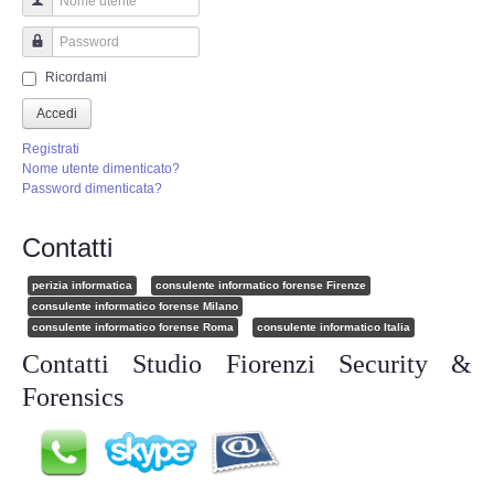
Perizia Truffa Banca e Online
Nome utente
Perizia Dash Cam
Password
Ricordami
Perizia software spia
Accedi
Registrati
Perizia Controllo lavoratori
Nome utente dimenticato?
Password dimenticata?
Perizia Chat WhatsApp,Telegram
Contatti
Perizia DVR
perizia informatica
consulente informatico forense Firenze
consulente informatico forense Milano
consulente informatico forense Roma
consulente informatico Italia
Perizia IoT e IIoT
Contatti Studio Fiorenzi Security &
Perizia Ransomware Malware
Forensics
Perizia Incidente Stradale