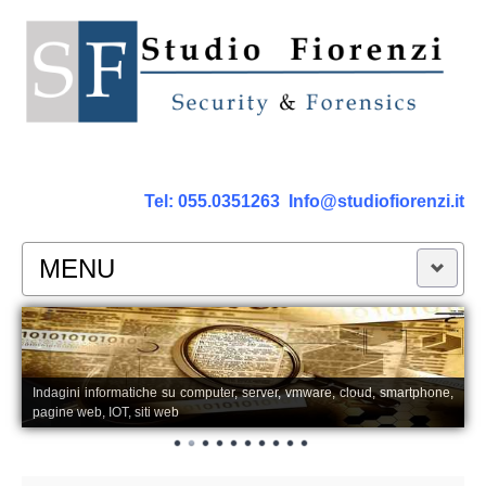
Tel:
055.0351263
Info@studiofiorenzi.it
MENU
PERIZIE
Perizia Computer
Indagini informatiche su computer, server, vmware, cloud, smartphone,
pagine web, IOT, siti web
Perizia Smartphone Tablet,Cell.
Perizia Rete dati