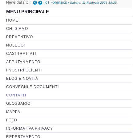
News dal sito :
Telefono danneggiato posso recuperare i dati anche
MENU PRINCIPALE
a fini giudiziari?
-
Giovedì, 05 Gennaio 2023 01:08
Perizia Basi di Dati
HOME
CHI SIAMO
Perizia Immagini e Video
PREVENTIVO
NOLEGGI
Perzia su Software/Programmi
CASI TRATTATI
Perizia Fonica e Trascrizioni
APPUTANMENTO
I NOSTRI CLIENTI
Perizia su Social Network
BLOG E NOVITÀ
CONVEGNI E DOCUMENTI
Perizia Web Reputation
CONTATTI
GLOSSARIO
Perizia Host e Mainframe
MAPPA
FEED
Perizia Contratti ICT
INFORMATIVA PRIVACY
REPERTAMENTO